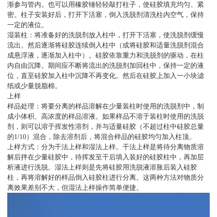
渐参与管内。也可以用橡胶锤轻轻敲打柱子，使硅胶填充均匀、紧
密。柱子安装好后，打开下活塞，倒入洗脱剂清洗柱内空气，保持
一定的液位。
湿装柱：将准备好的洗脱剂放入柱中，打开下活塞，使洗脱剂缓慢
流出。然后逐渐将硅胶连续倒入柱中（或将硅胶和适量洗脱剂混合
成悬浮液，逐渐加入柱中）。硅胶依靠重力和洗脱剂的驱动，在柱
内自由沉降。期间应不断将流出的洗脱剂加回柱中，保持一定的液
位，直至硅胶加入柱中沉降不再变化。然后在硅胶上加入一小块滤
纸或少量脱脂棉。
上样
样品处理：将要分离的样品溶解在少量装柱时使用的洗脱剂中，制
成小体积、高浓度的样品溶液。如果样品不溶于装柱时使用的洗脱
剂，则可以溶于挥发性溶剂，并与适量硅胶（不超过柱中硅胶总量
的1/10）混合，除去溶剂后，将混合样品的硅胶均匀加入柱顶。
上样方式：分为干法上样和湿法上样。干法上样是将待分离物质溶
解后拌在少量硅胶中，待挥发至干后填入装好的硅胶柱中，再加层
析液进行洗脱。湿法上样则是先将硅胶用洗脱液溶胀后装入硅胶
柱，再将溶解好的样品倒入硅胶柱进行分离。这两种方法对物质分
离效果差别不大，但湿法上样操作简单便捷。